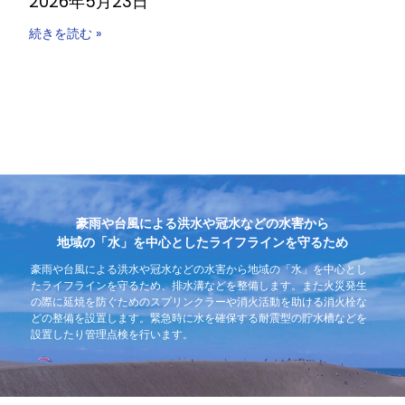
2026年5月23日
続きを読む »
豪雨や台風による洪水や冠水などの水害から
地域の「水」を中心としたライフラインを守るため
豪雨や台風による洪水や冠水などの水害から地域の「水」を中心とし
たライフラインを守るため、排水溝などを整備します。また火災発生
の際に延焼を防ぐためのスプリンクラーや消火活動を助ける消火栓な
どの整備を設置します。緊急時に水を確保する耐震型の貯水槽などを
設置したり管理点検を行います。